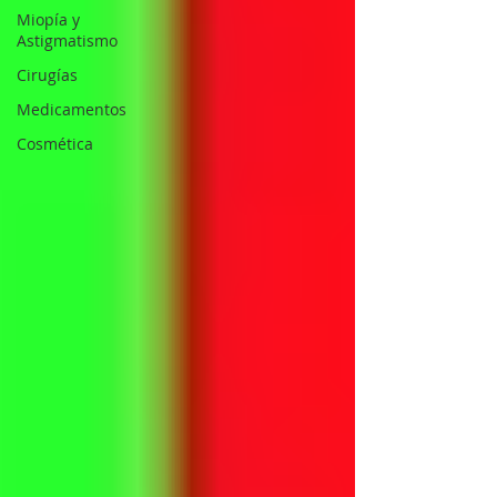
Miopía y
Astigmatismo
Cirugías
Medicamentos
Cosmética