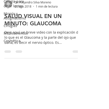
Cirugía para
Dr. Alejandro Silva Moreno
dejar lentes
20 ago 2018
1 min de lectura
Miopía y
SALUD VISUAL EN UN
Astigmatismo
MINUTO: GLAUCOMA
Cirugías
Dejo aquí un breve video con la explicación de
Medicamentos
lo que es el Glaucoma y la parte del ojo que
Cosmética
daña, es decir el nervio óptico. Es...