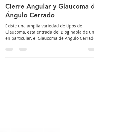
Dr. Alejandro Silva Moreno, Cirujano Oftalmólogo
6 mar 2018
3 min de lectura
Cierre Angular y Glaucoma de
Ángulo Cerrado
Existe una amplia variedad de tipos de
Glaucoma, esta entrada del Blog habla de uno
en particular, el Glaucoma de Ángulo Cerrado y
de su...