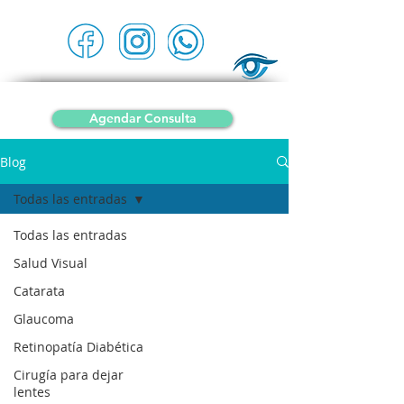
5577750426
Dr. Alejandro Silva, Oftalmólogo
ENFERMEDADES OCULARES, CATARATAS, LENTAS INTRAOCULARES, GLAUCOMA,
LÁSER, MIOPÍA Y ASTIGMATISMO
Agendar Consulta
Blog
Todas las entradas
Todas las entradas
Salud Visual
Catarata
Glaucoma
Retinopatía Diabética
Cirugía para dejar
lentes